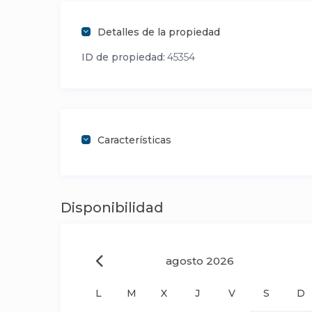
Detalles de la propiedad
ID de propiedad:
45354
Características
Disponibilidad
agosto 2026
L
M
X
J
V
S
D