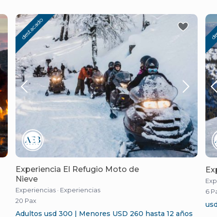
destacado
de
Experiencia El Refugio Moto de
Ex
Nieve
Exp
Experiencias
·
Experiencias
6 P
20 Pax
usd
Adultos usd 300 | Menores USD 260 hasta 12 años