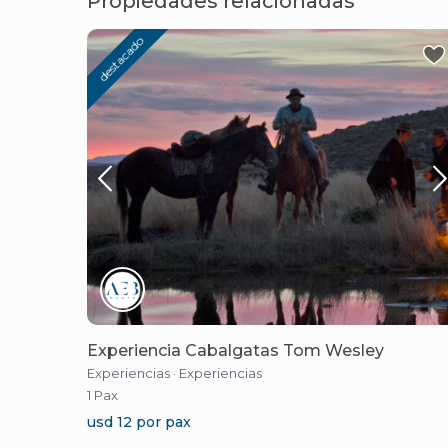
Propiedades relacionadas
destacado
Experiencia Cabalgatas Tom Wesley
Experiencias
·
Experiencias
1 Pax
usd 12 por pax