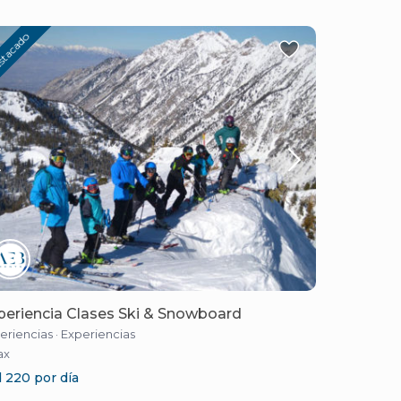
stacado
periencia Clases Ski & Snowboard
eriencias
·
Experiencias
ax
 220 por día