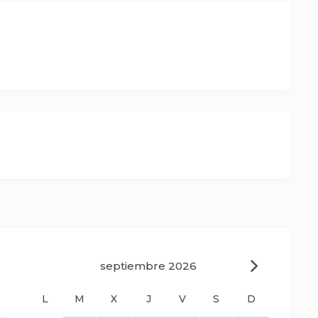
septiembre 2026
L
M
X
J
V
S
D