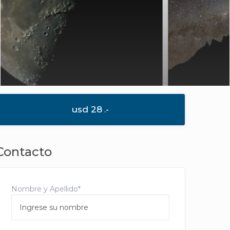
usd 28
.-
Contacto
Nombre y Apellido*