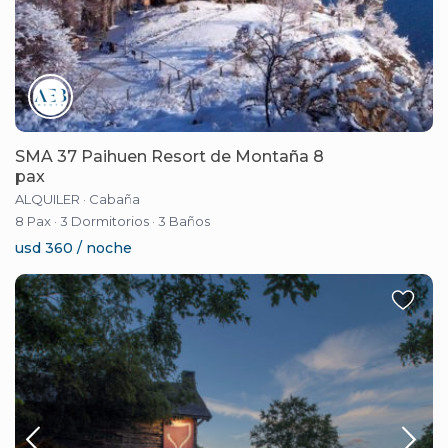
SMA 37 Paihuen Resort de Montaña 8
pax
ALQUILER
·
Cabaña
8 Pax
·
3 Dormitorios
·
3 Baños
usd 360 / noche