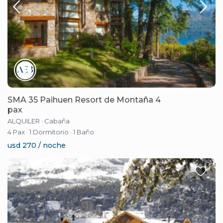
SMA 35 Paihuen Resort de Montaña 4
pax
ALQUILER
·
Cabaña
4 Pax
·
1 Dormitorio
·
1 Baño
usd 270 / noche