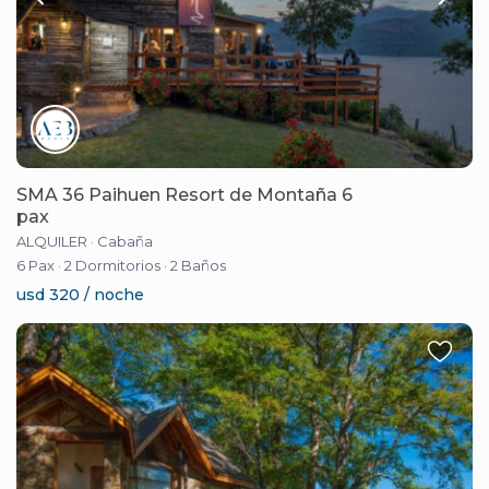
SMA 36 Paihuen Resort de Montaña 6
pax
ALQUILER
·
Cabaña
6 Pax
·
2 Dormitorios
·
2 Baños
usd 320 / noche