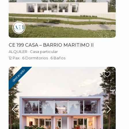
CE 199 CASA – BARRIO MARITIMO II
ALQUILER
·
Casa particular
12 Pax
·
6 Dormitorios
·
6 Baños
destacado