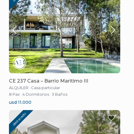
CE 237 Casa – Barrio Maritimo III
ALQUILER
·
Casa particular
8 Pax
·
4 Dormitorios
·
3 Baños
usd 11.000
destacado