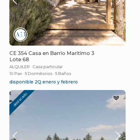
CE 354 Casa en Barrio Maritimo 3
Lote 68
ALQUILER
·
Casa particular
10 Pax
·
5 Dormitorios
·
5 Baños
disponible 2Q enero y febrero
destacado