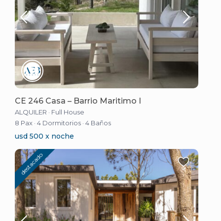
CE 246 Casa – Barrio Maritimo I
ALQUILER
·
Full House
8 Pax
·
4 Dormitorios
·
4 Baños
usd 500 x noche
destacado