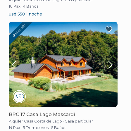
10 Pax
·
4 Baños
usd 550 l noche
destacado
BRC 17 Casa Lago Mascardi
Alquiler Casa Costa de Lago
·
Casa particular
14 Pax
·
5 Dormitorios
·
5 Baños