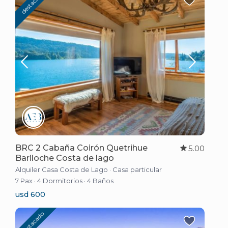
destacado
BRC 2 Cabaña Coirón Quetrihue
5.00
Bariloche Costa de lago
Alquiler Casa Costa de Lago
·
Casa particular
7 Pax
·
4 Dormitorios
·
4 Baños
usd 600
destacado