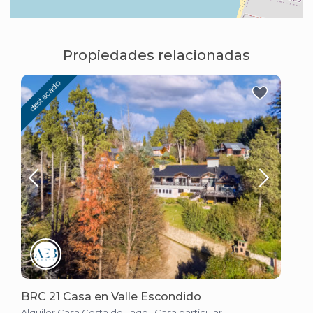
Propiedades relacionadas
destacado
BRC 21 Casa en Valle Escondido
Alquiler Casa Costa de Lago
·
Casa particular