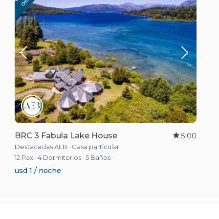
BRC 3 Fabula Lake House
5.00
Destacadas AEB
·
Casa particular
12 Pax
·
4 Dormitorios
·
5 Baños
usd 1 / noche