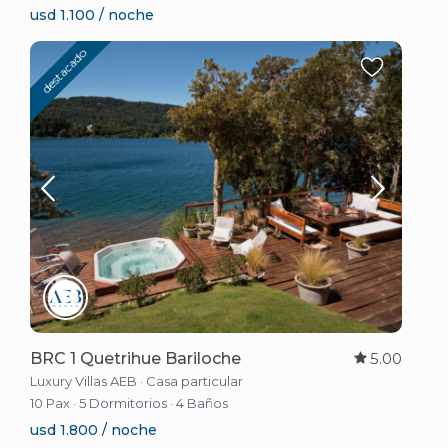
usd 1.100 / noche
destacado
BRC 1 Quetrihue Bariloche
5.00
Luxury Villas AEB
·
Casa particular
10 Pax
·
5 Dormitorios
·
4 Baños
usd 1.800 / noche