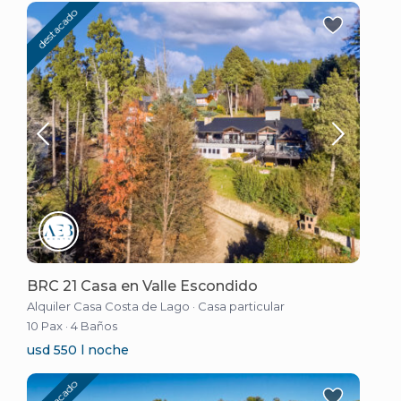
destacado
BRC 21 Casa en Valle Escondido
Alquiler Casa Costa de Lago
·
Casa particular
10 Pax
·
4 Baños
usd 550 l noche
destacado