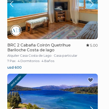
BRC 2 Cabaña Coirón Quetrihue
5.00
Bariloche Costa de lago
Alquiler Casa Costa de Lago
·
Casa particular
7 Pax
·
4 Dormitorios
·
4 Baños
usd 600
destacado