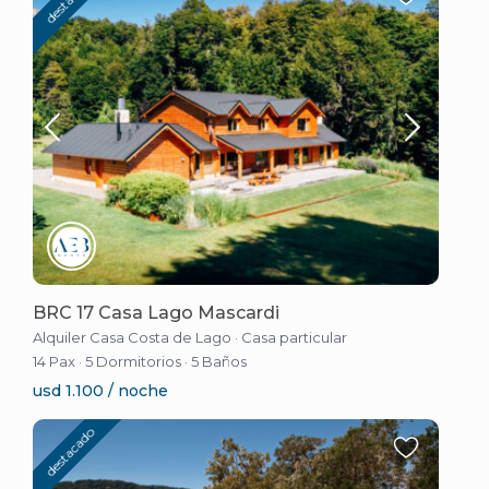
BRC 17 Casa Lago Mascardi
Alquiler Casa Costa de Lago
·
Casa particular
14 Pax
·
5 Dormitorios
·
5 Baños
usd 1.100 / noche
destacado