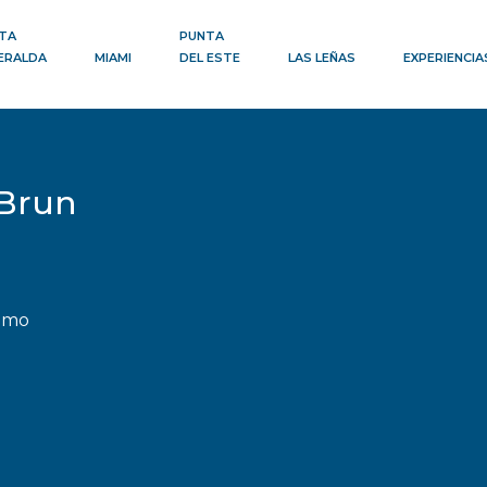
TA
PUNTA
ERALDA
MIAMI
DEL ESTE
LAS LEÑAS
EXPERIENCIA
 Brun
nomo