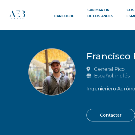
SAN MARTIN
COS
BARILOCHE
DE LOS ANDES
ESM
Francisco
General Pico
Español, inglés
Ingenieriero Agró
Contactar