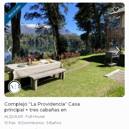
destacado
Complejo “La Providencia” Casa
principal + tres cabañas en
ALQUILER
·
Full House
13 Pax
·
6 Dormitorios
·
5 Baños