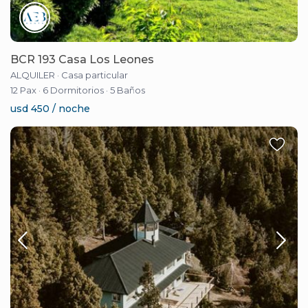
BCR 193 Casa Los Leones
ALQUILER
·
Casa particular
12 Pax
·
6 Dormitorios
·
5 Baños
usd 450 / noche