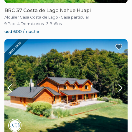
BRC 37 Costa de Lago Nahue Huapi
Alquiler Casa Costa de Lago
·
Casa particular
9 Pax
·
4 Dormitorios
·
3 Baños
usd 600 / noche
destacado