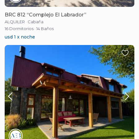
BRC 812 “Complejo El Labrador”
ALQUILER
·
Cabaña
16 Dormitorios
·
14 Baños
usd 1 x noche