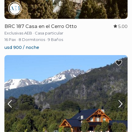
BRC 187 Casa en el Cerro Otto
5.00
Exclusivas AEB
·
Casa particular
16 Pax
·
8 Dormitorios
·
9 Baños
usd 900 / noche