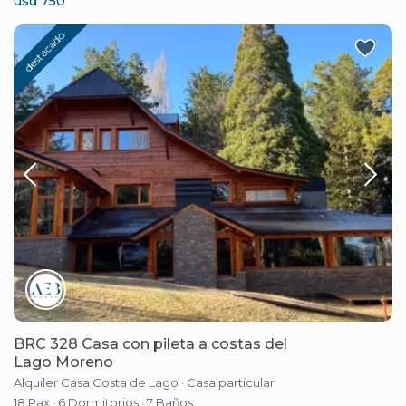
usd 750
destacado
BRC 328 Casa con pileta a costas del
Lago Moreno
Alquiler Casa Costa de Lago
·
Casa particular
18 Pax
·
6 Dormitorios
·
7 Baños