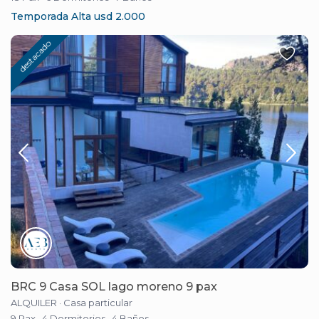
Temporada Alta usd 2.000
destacado
BRC 9 Casa SOL lago moreno 9 pax
ALQUILER
·
Casa particular
9 Pax
·
4 Dormitorios
·
4 Baños