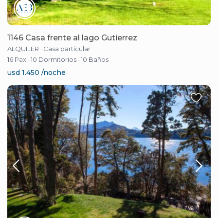
1146 Casa frente al lago Gutierrez
ALQUILER
·
Casa particular
16 Pax
·
10 Dormitorios
·
10 Baños
usd 1.450 /noche