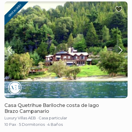
destacado
Casa Quetrihue Bariloche costa de lago
Brazo Campanario
Luxury Villas AEB
·
Casa particular
10 Pax
·
5 Dormitorios
·
4 Baños