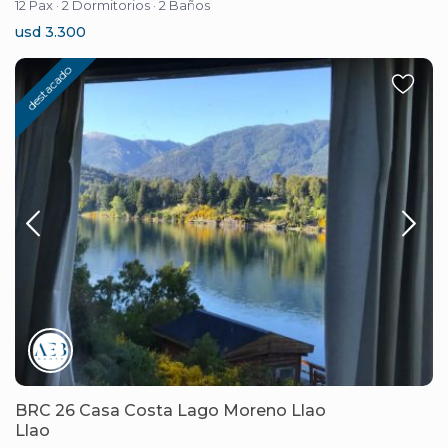
12 Pax
·
2 Dormitorios
·
2 Baños
usd 3.300
destacado
BRC 26 Casa Costa Lago Moreno Llao
Llao