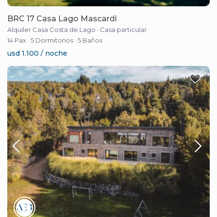
BRC 17 Casa Lago Mascardi
Alquiler Casa Costa de Lago
·
Casa particular
14 Pax
·
5 Dormitorios
·
5 Baños
usd 1.100 / noche