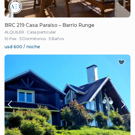
BRC 219 Casa Paraíso – Barrio Runge
ALQUILER
·
Casa particular
10 Pax
·
5 Dormitorios
·
5 Baños
usd 600 / noche