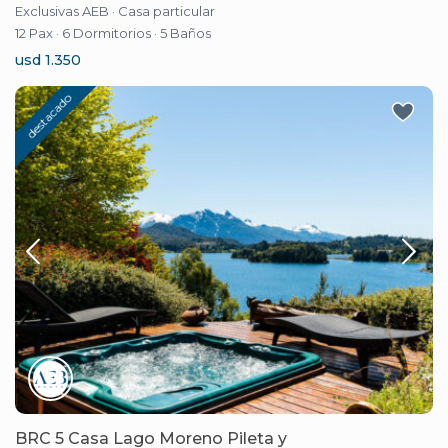
Exclusivas AEB
·
Casa particular
12 Pax
·
6 Dormitorios
·
5 Baños
usd 1.350
destacado
BRC 5 Casa Lago Moreno Pileta y