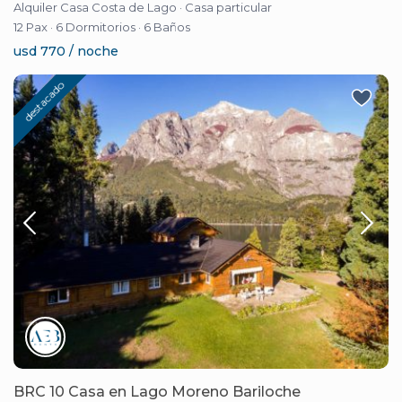
Alquiler Casa Costa de Lago
·
Casa particular
12 Pax
·
6 Dormitorios
·
6 Baños
usd 770 / noche
destacado
BRC 10 Casa en Lago Moreno Bariloche