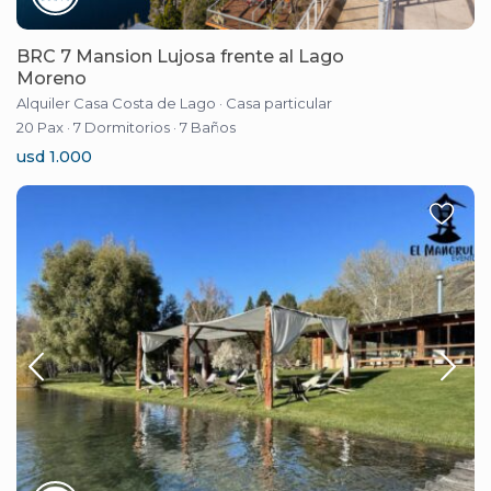
BRC 7 Mansion Lujosa frente al Lago
Moreno
Alquiler Casa Costa de Lago
·
Casa particular
20 Pax
·
7 Dormitorios
·
7 Baños
usd 1.000