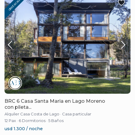
destacado
BRC 6 Casa Santa Maria en Lago Moreno
con pileta...
Alquiler Casa Costa de Lago
·
Casa particular
12 Pax
·
6 Dormitorios
·
5 Baños
usd 1.300 / noche