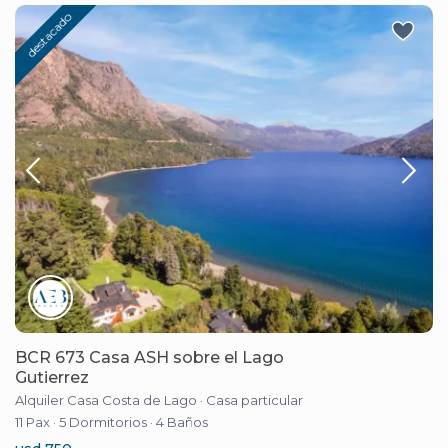
destacado
BCR 673 Casa ASH sobre el Lago
Gutierrez
Alquiler Casa Costa de Lago
·
Casa particular
11 Pax
·
5 Dormitorios
·
4 Baños