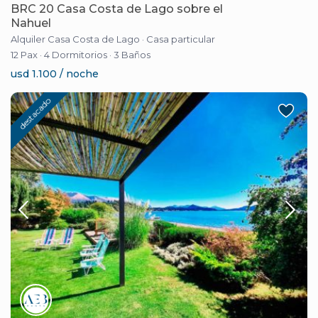
BRC 20 Casa Costa de Lago sobre el
Nahuel
Alquiler Casa Costa de Lago
·
Casa particular
12 Pax
·
4 Dormitorios
·
3 Baños
usd 1.100 / noche
destacado