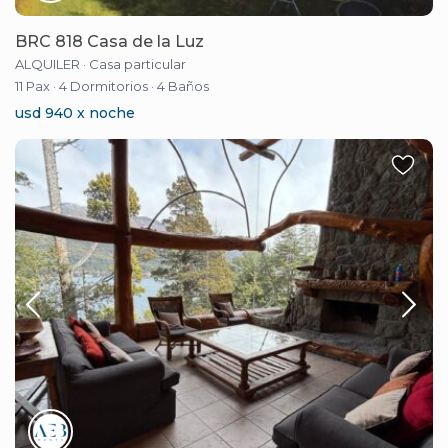
BRC 818 Casa de la Luz
ALQUILER
·
Casa particular
11 Pax
·
4 Dormitorios
·
4 Baños
usd 940 x noche